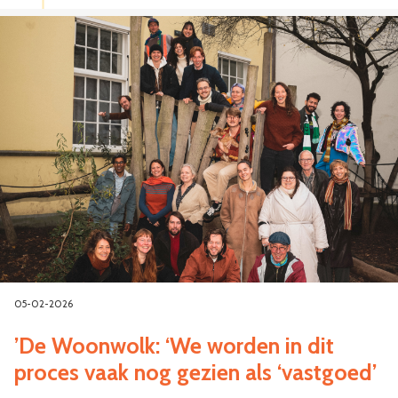
05-02-2026
’De Woonwolk: ‘We worden in dit
proces vaak nog gezien als ‘vastgoed’