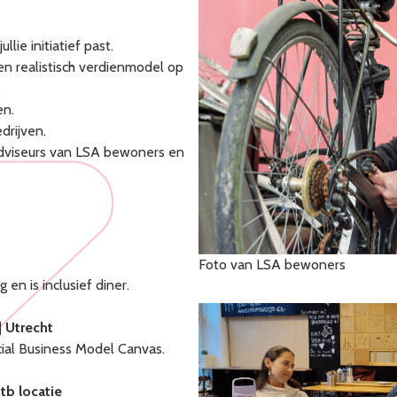
lie initiatief past.
en realistisch verdienmodel op
.
en.
drijven.
an adviseurs van LSA bewoners en
Foto van LSA bewoners
en is inclusief diner.
| Utrecht
ial Business Model Canvas.
ntb locatie