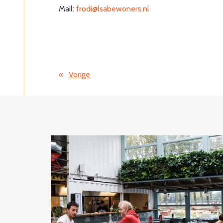
Mail:
frodi@lsabewoners.nl
«
Vorige