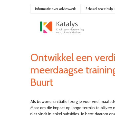
Ga
naar
Informatie over advieswerk
Schakel onze hulp i
de
inhoud
Ontwikkel een verd
meerdaagse trainin
Buurt
Als bewonersinitiatief zorg je voor veel maatscha
Maar om die impact op lange termijn te blijven 
niet vindt in enkel subsidies. Je bent daarom op