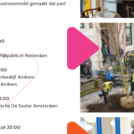
businessmodel gemaakt dat past
:00
Wijkpaleis in Rotterdam
0:00
oenbedrijf Arnhem
in Arnhem
20:00
ein bij De Eester Amsterdam
 tot 20:00