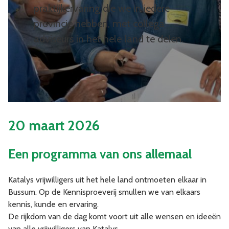
praktijkervaring die we in iedere
provincie hebben, met collega
adviseurs in het hele land te delen.
20 maart 2026
Een programma van ons allemaal
Katalys vrijwilligers uit het hele land ontmoeten elkaar in
Bussum. Op de Kennisproeverij smullen we van elkaars
kennis, kunde en ervaring.
De rijkdom van de dag komt voort uit alle wensen en ideeën
van alle vrijwilligers van Katalys.