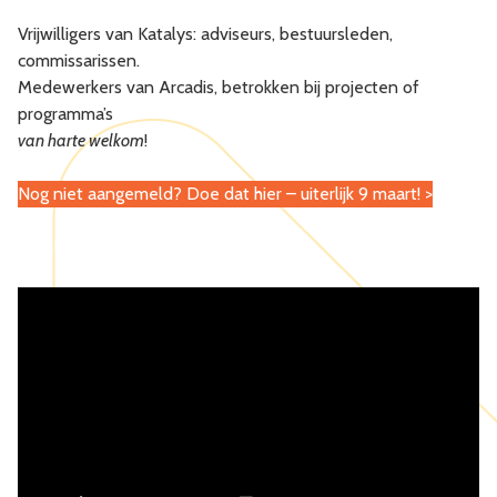
Vrijwilligers van Katalys: adviseurs, bestuursleden,
commissarissen.
Medewerkers van Arcadis, betrokken bij projecten of
programma’s
van harte welkom
!
Nog niet aangemeld? Doe dat hier – uiterlijk 9 maart! >
NNTB