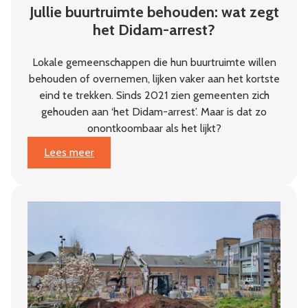
Jullie buurtruimte behouden: wat zegt
het Didam-arrest?
Lokale gemeenschappen die hun buurtruimte willen
behouden of overnemen, lijken vaker aan het kortste
eind te trekken. Sinds 2021 zien gemeenten zich
gehouden aan ‘het Didam-arrest’. Maar is dat zo
onontkoombaar als het lijkt?
:
Lees meer
Jullie
buurtruimte
behouden:
wat
zegt
het
Didam-
arrest?