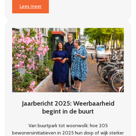
:
Lees meer
‘Je
moet
geloven
in
de
initiatiefnemers’
Jaarbericht 2025: Weerbaarheid
begint in de buurt
Van buurtpark tot woonwolk: hoe 205
bewonersinitiatieven in 2025 hun dorp of wijk sterker