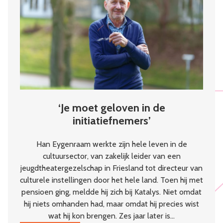
kloppend
hart
van
de
wijk
‘Je moet geloven in de
initiatiefnemers’
Han Eygenraam werkte zijn hele leven in de
cultuursector, van zakelijk leider van een
jeugdtheatergezelschap in Friesland tot directeur van
culturele instellingen door het hele land. Toen hij met
pensioen ging, meldde hij zich bij Katalys. Niet omdat
hij niets omhanden had, maar omdat hij precies wist
wat hij kon brengen. Zes jaar later is…