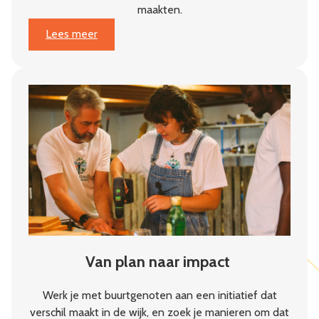
maakten.
:
Lees meer
Jaarbericht
2025:
Weerbaarheid
begint
in
de
buurt
Van plan naar impact
Werk je met buurtgenoten aan een initiatief dat
verschil maakt in de wijk, en zoek je manieren om dat