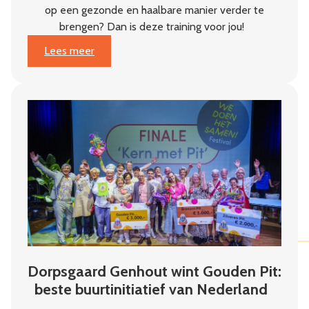
op een gezonde en haalbare manier verder te
brengen? Dan is deze training voor jou!
:
Lees meer
Van
plan
naar
impact
Dorpsgaard Genhout wint Gouden Pit:
beste buurtinitiatief van Nederland