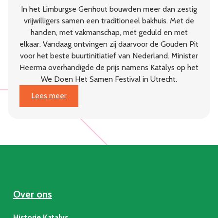
In het Limburgse Genhout bouwden meer dan zestig
vrijwilligers samen een traditioneel bakhuis. Met de
handen, met vakmanschap, met geduld en met
elkaar. Vandaag ontvingen zij daarvoor de Gouden Pit
voor het beste buurtinitiatief van Nederland. Minister
Heerma overhandigde de prijs namens Katalys op het
We Doen Het Samen Festival in Utrecht.
:
Lees meer
Dorpsgaard
Genhout
wint
Gouden
Pit:
beste
buurtinitiatief
van
Over ons
Nederland
Historie Katalys