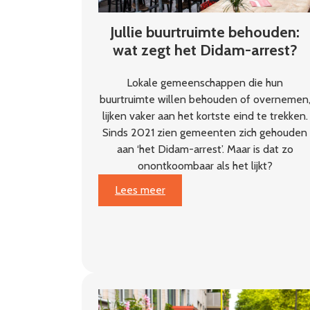
Jullie buurtruimte behouden:
wat zegt het Didam-arrest?
Lokale gemeenschappen die hun
buurtruimte willen behouden of overnemen
lijken vaker aan het kortste eind te trekken.
Sinds 2021 zien gemeenten zich gehouden
aan ‘het Didam-arrest’. Maar is dat zo
onontkoombaar als het lijkt?
:
Lees meer
Jullie
buurtruimte
behouden:
wat
zegt
het
Didam-