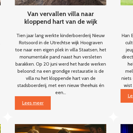
Van vervallen villa naar
kloppend hart van de wijk
Tien jaar lang werkte kinderboerderij Nieuw
Han E
,
Rotsoord in de Utrechtse wijk Hoograven
cult
toe naar een eigen plek in villa Staatsen, het
jeu
monumentale pand naast hun versleten
direc
barakken. Op 20 juni werd het harde werken
he
beloond: na een grondige restauratie is de
meld
villa nu het kloppende hart van de
niets
stadsboerderij, met een nieuw theehuis én
wist
een…
Le
:
Lees meer
Van
vervallen
villa
naar