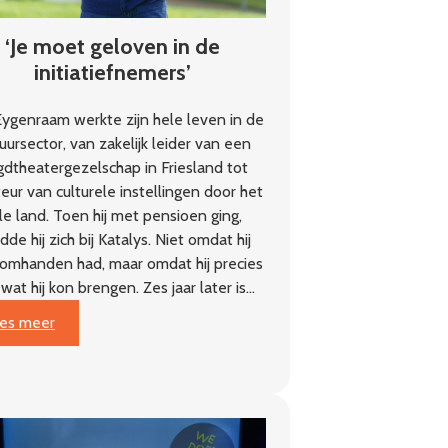
‘Je moet geloven in de
initiatiefnemers’
ygenraam werkte zijn hele leven in de
uursector, van zakelijk leider van een
gdtheatergezelschap in Friesland tot
teur van culturele instellingen door het
le land. Toen hij met pensioen ging,
de hij zich bij Katalys. Niet omdat hij
 omhanden had, maar omdat hij precies
 wat hij kon brengen. Zes jaar later is…
:
es meer
‘Je
moet
geloven
in
de