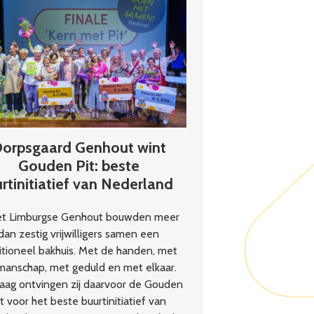
initiatiefnemers’
orpsgaard Genhout wint
Gouden Pit: beste
rtinitiatief van Nederland
et Limburgse Genhout bouwden meer
dan zestig vrijwilligers samen een
itioneel bakhuis. Met de handen, met
manschap, met geduld en met elkaar.
aag ontvingen zij daarvoor de Gouden
it voor het beste buurtinitiatief van