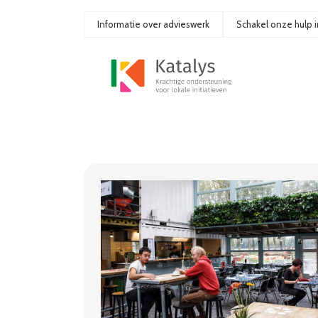
Ga
naar
Informatie over advieswerk
Schakel onze hulp i
de
inhoud