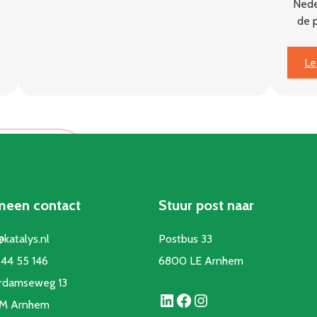
Nede
naar
de 
impact
Le
meen contact
Stuur post naar
@katalys.nl
Postbus 33
44 55 146
6800 LE Arnhem
rdamseweg 13
LinkedIn
Facebook
Instagram
CM Arnhem