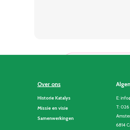
begint
in
de
buurt
Over ons
Alge
Historie Katalys
E:
info
T:
026 
Missie en visie
Amste
Samenwerkingen
6814 