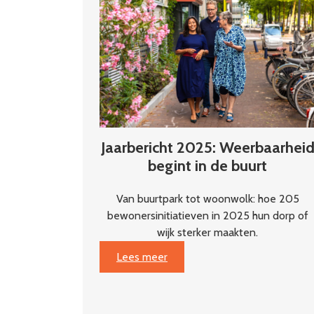
arrest?
Jaarbericht 2025: Weerbaarhei
begint in de buurt
Van buurtpark tot woonwolk: hoe 205
bewonersinitiatieven in 2025 hun dorp of
wijk sterker maakten.
:
Lees meer
Jaarbericht
2025:
Weerbaarheid