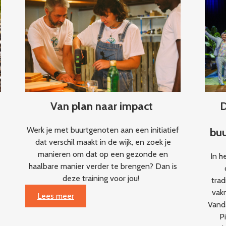
kloppend
hart
van
de
wijk
d
Van plan naar impact
D
Werk je met buurtgenoten aan een initiatief
buu
dat verschil maakt in de wijk, en zoek je
manieren om dat op een gezonde en
In h
haalbare manier verder te brengen? Dan is
deze training voor jou!
trad
vak
:
Lees meer
Vand
Van
P
plan