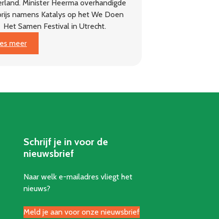
rland. Minister Heerma overhandigde
prijs namens Katalys op het We Doen
Het Samen Festival in Utrecht.
:
es meer
Dorpsgaard
Genhout
wint
Gouden
Pit:
beste
buurtinitiatief
van
Schrijf je in voor de
Nederland
nieuwsbrief
Naar welk e-mailadres vliegt het
nieuws?
Meld je aan voor onze nieuwsbrief