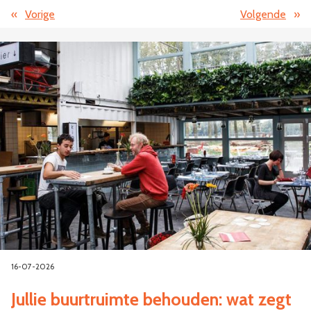
«
Vorige
Volgende
»
16-07-2026
Jullie buurtruimte behouden: wat zegt