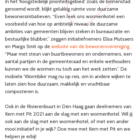
In het ‘hoogstedelijk prioriteitsgebied’ zoals de binnenstad
genoemd wordt, blijkt gelukkig ruimte voor duurzame
bewonersinitiatieven. “Even leek ons wormenhotel een
voorbeeld van hoe op ambtelijk niveau de duurzame
ambities van gemeenten blijven steken in bureaucratie en
bestuurlijke blubber,” zeggen initiatiefnemers Elisa Mutsaers
en Margo Smit op de
website van de bewonersvereniging
.
“Maar met steun van buurtbewoners en ondernemers, een
aantal partijen in de gemeenteraad en enkele wethouders
kunnen we de wormen nu toch aan het werk zetten.” De
mobiele ‘Wormbike’ mag nu op reis, om in andere wijken te
laten zien hoe duurzaam, makkelijk en vruchtbaar
composteren is.
Ook in de Rivierenbuurt in Den Haag gaan deelnemers van
Kern met Pit 2021 aan de slag met een wormenhotel. Wil jij
ook aan de slag met een wormenhotel, of met een ander
mooi initiatief in je wijk? Doe mee met Kern met Pit en we
helpen je erbij!