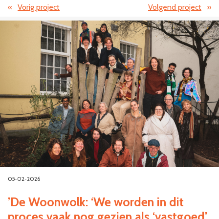
«
Vorig project
Volgend project
»
05-02-2026
’De Woonwolk: ‘We worden in dit
proces vaak nog gezien als ‘vastgoed’