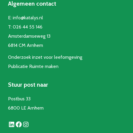
Algemeen contact
E:
info@katalys.nl
T:
026 44 55 146
Amsterdamseweg 13
6814 CM Arnhem
Onderzoek inzet voor leefomgeving
Publicatie Ruimte make
n
Stuur post naar
Postbus 33
6800 LE Arnhem
LinkedIn
Facebook
Instagram