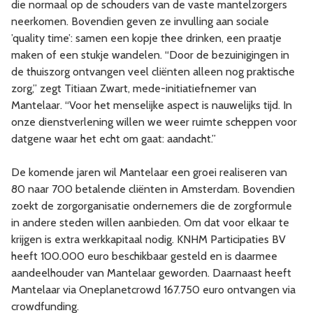
die normaal op de schouders van de vaste mantelzorgers
neerkomen. Bovendien geven ze invulling aan sociale
’quality time’: samen een kopje thee drinken, een praatje
maken of een stukje wandelen. “Door de bezuinigingen in
de thuiszorg ontvangen veel cliënten alleen nog praktische
zorg,” zegt Titiaan Zwart, mede-initiatiefnemer van
Mantelaar. “Voor het menselijke aspect is nauwelijks tijd. In
onze dienstverlening willen we weer ruimte scheppen voor
datgene waar het echt om gaat: aandacht.”
De komende jaren wil Mantelaar een groei realiseren van
80 naar 700 betalende cliënten in Amsterdam. Bovendien
zoekt de zorgorganisatie ondernemers die de zorgformule
in andere steden willen aanbieden. Om dat voor elkaar te
krijgen is extra werkkapitaal nodig. KNHM Participaties BV
heeft 100.000 euro beschikbaar gesteld en is daarmee
aandeelhouder van Mantelaar geworden. Daarnaast heeft
Mantelaar via Oneplanetcrowd 167.750 euro ontvangen via
crowdfunding.