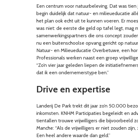
Een centrum voor natuurbeleving. Dat was tien 
begin duidelijk dat natuur- en milieueducatie 
het plan ook echt uit te kunnen voeren. Er moe
was niet: de eerste die geld op tafel legt, ma
samenwerkingspartners die ons concept zouden v
nu een buitenschoolse opvang gericht op natuur
Natuur- en Milieueducatie Overbetuwe, een hor
Professionals werken naast een groep vrijwillig
“Zo’n vier jaar geleden liepen de initiatiefneme
dat ik een ondernemerstype ben.”
Drive en expertise
Landerij De Park trekt dit jaar zo’n 50.000 bez
inkomsten. KNHM Participaties begeleidt en advi
tientallen trouwe vrijwilligers die bijvoorbeel
Manche: “Als de vrijwilligers er niet zouden zij
Een heel andere waarde dan geld.”