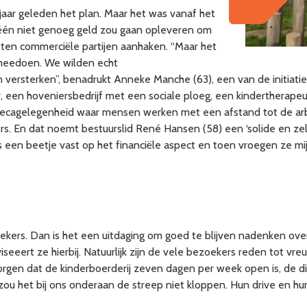
jaar geleden het plan. Maar het was vanaf het
alléén niet genoeg geld zou gaan opleveren om
sten commerciële partijen aanhaken. “Maar het
g meedoen. We wilden echt
ersterken”, benadrukt Anneke Manche (63), een van de initiatief
, een hoveniersbedrijf met een sociale ploeg, een kindertherape
ecagelegenheid waar mensen werken met een afstand tot de arbe
ers. En dat noemt bestuurslid René Hansen (58) een ‘solide en zel
rs een beetje vast op het financiële aspect en toen vroegen ze mij
oekers. Dan is het een uitdaging om goed te blijven nadenken over
seeert ze hierbij. Natuurlijk zijn de vele bezoekers reden tot vre
d zorgen dat de kinderboerderij zeven dagen per week open is, de
n, zou het bij ons onderaan de streep niet kloppen. Hun drive en h