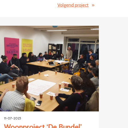
Volgend project
»
11-07-2025
Woonproject ‘De Bundel’