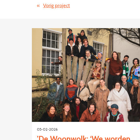
«
Vorig project
05-02-2026
’De Woonwolk: ‘We worden