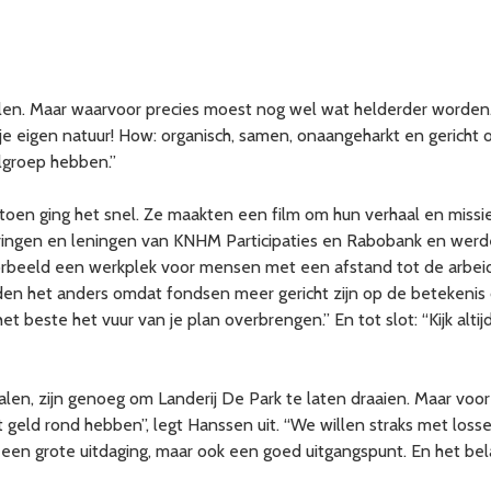
len. Maar waarvoor precies moest nog wel wat helderder worden.
e eigen natuur! How: organisch, samen, onaangeharkt en gericht 
lgroep hebben.”
toen ging het snel. Ze maakten een film om hun verhaal en miss
ingen en leningen van KNHM Participaties en Rabobank en werd
orbeeld een werkplek voor mensen met een afstand tot de arbei
en het anders omdat fondsen meer gericht zijn op de betekenis dan
 het beste het vuur van je plan overbrengen.” En tot slot: “Kijk alti
len, zijn genoeg om Landerij De Park te laten draaien. Maar vo
et geld rond hebben”, legt Hanssen uit. “We willen straks met lo
 een grote uitdaging, maar ook een goed uitgangspunt. En het belan