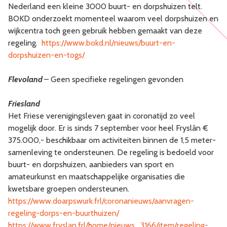
Nederland een kleine 3000 buurt- en dorpshuizen telt.
BOKD onderzoekt momenteel waarom veel dorpshuizen en
wijkcentra toch geen gebruik hebben gemaakt van deze
regeling.
https://www.bokd.nl/nieuws/buurt-en-
dorpshuizen-en-togs/
Flevoland
– Geen specifieke regelingen gevonden
Friesland
Het Friese verenigingsleven gaat in coronatijd zo veel
mogelijk door. Er is sinds 7 september voor heel Fryslân €
375.000,- beschikbaar om activiteiten binnen de 1,5 meter-
samenleving te ondersteunen. De regeling is bedoeld voor
buurt- en dorpshuizen, aanbieders van sport en
amateurkunst en maatschappelijke organisaties die
kwetsbare groepen ondersteunen.
https://www.doarpswurk.frl/coronanieuws/aanvragen-
regeling-dorps-en-buurthuizen/
https://www.fryslan.frl/home/nieuws_3166/item/regeling-