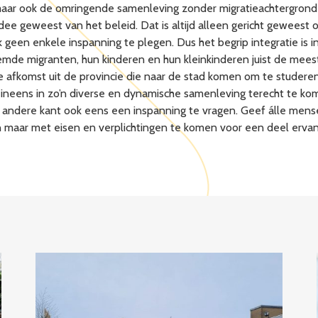
ar ook de omringende samenleving zonder migratieachtergrond m
 idee geweest van het beleid. Dat is altijd alleen gericht gewees
geen enkele inspanning te plegen. Dus het begrip integratie is i
emde migranten, hun kinderen en hun kleinkinderen juist de meest
afkomst uit de provincie die naar de stad komen om te studeren
ineens in zo’n diverse en dynamische samenleving terecht te komen
de andere kant ook eens een inspanning te vragen. Geef álle men
en maar met eisen en verplichtingen te komen voor een deel ervan