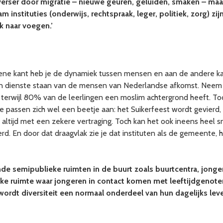
erser door migratie – nieuwe geuren, geluiden, smaken – ma
nstituties (onderwijs, rechtspraak, leger, politiek, zorg) zij
rk naar voegen.’
e ene kant heb je de dynamiek tussen mensen en aan de andere ka
ten dienste staan van de mensen van Nederlandse afkomst. Neem bi
, terwijl 80% van de leerlingen een moslim achtergrond heeft. To
. Ze passen zich wel een beetje aan: het Suikerfeest wordt gevierd
 altijd met een zekere vertraging. Toch kan het ook ineens heel 
rd. En door dat draagvlak zie je dat instituten als de gemeente, 
nde semipublieke ruimten in de buurt zoals buurtcentra, jonge
eke ruimte waar jongeren in contact komen met leeftijdgenot
wordt diversiteit een normaal onderdeel van hun dagelijks leve