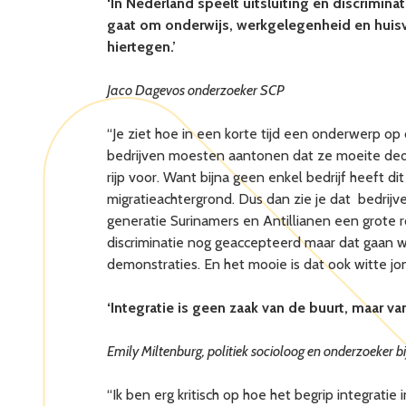
‘In Nederland speelt uitsluiting en discrimin
gaat om onderwijs, werkgelegenheid en huisv
hiertegen.’
Jaco Dagevos onderzoeker SCP
“Je ziet hoe in een korte tijd een onderwerp op 
bedrijven moesten aantonen dat ze moeite deden
rijp voor. Want bijna geen enkel bedrijf heeft 
migratieachtergrond. Dus dan zie je dat bedrij
generatie Surinamers en Antillianen een grote 
discriminatie nog geaccepteerd maar dat gaan w
demonstraties. En het mooie is dat ook witte jon
‘Integratie is geen zaak van de buurt, maar va
Emily Miltenburg, politiek socioloog en onderzoeker
b
“Ik ben erg kritisch op hoe het begrip integrati