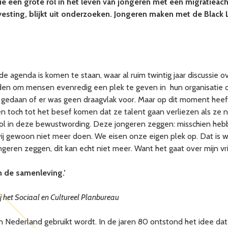
atie een grote rol in het leven van jongeren met een migratie
esting, blijkt uit onderzoeken. Jongeren maken met de Black 
de agenda is komen te staan, waar al ruim twintig jaar discussie o
 om mensen evenredig een plek te geven in hun organisatie of be
dit gedaan of er was geen draagvlak voor. Maar op dit moment he
ven toch tot het besef komen dat ze talent gaan verliezen als ze
rol in deze bewustwording. Deze jongeren zeggen: misschien hebbe
ij gewoon niet meer doen. We eisen onze eigen plek op. Dat is w
geren zeggen, dit kan echt niet meer. Want het gaat over mijn vrie
n de samenleving.’
ij het Sociaal en Cultureel Planbureau
e in Nederland gebruikt wordt. In de jaren 80 ontstond het idee da