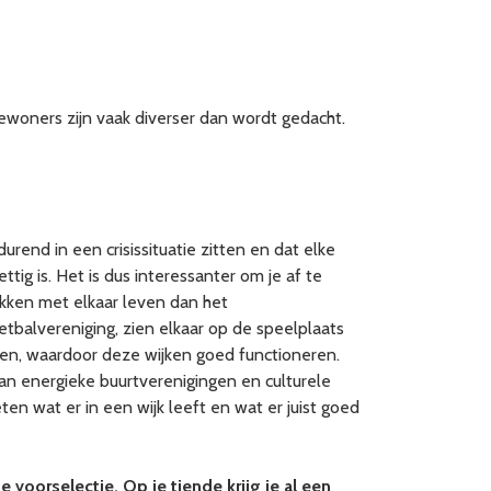
ewoners zijn vaak diverser dan wordt gedacht.
urend in een crisissituatie zitten en dat elke
ttig is. Het is dus interessanter om je af te
akken met elkaar leven dan het
tbalvereniging, zien elkaar op de speelplaats
rgen, waardoor deze wijken goed functioneren.
n energieke buurtverenigingen en culturele
n wat er in een wijk leeft en wat er juist goed
voorselectie. Op je tiende krijg je al een