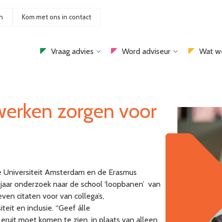
n
Kom met ons in contact
Vraag advies
Word adviseur
Wat w
werken zorgen voor
ije Universiteit Amsterdam en de Erasmus
5 jaar onderzoek naar de school ‘loopbanen’ van
en citaten voor van collega’s,
it en inclusie. “Geef álle
uit moet komen te zien, in plaats van alleen