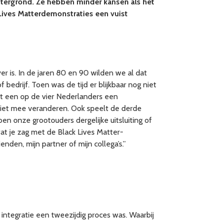
achtergrond. Ze hebben minder kansen als het
Lives Matterdemonstraties een vuist
ver is. In de jaren 80 en 90 wilden we al dat
drijf. Toen was de tijd er blijkbaar nog niet
eft een op de vier Nederlanders een
 niet mee veranderen. Ook speelt de derde
n onze grootouders dergelijke uitsluiting of
at je zag met de Black Lives Matter-
nden, mijn partner of mijn collega’s.”
t integratie een tweezijdig proces was. Waarbij