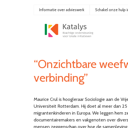
Ga
naar
Informatie over advieswerk
Schakel onze hulp i
de
inhoud
“Onzichtbare weef
verbinding”
Maurice Crul is hoogleraar Sociologie aan de Vr
Universiteit Rotterdam. Hij doet al meer dan 2
migrantenkinderen in Europa. We leggen hem zev
documentairemakers en vakgenoten over diversite
mensen zeggenschap over hoe de samenleving er