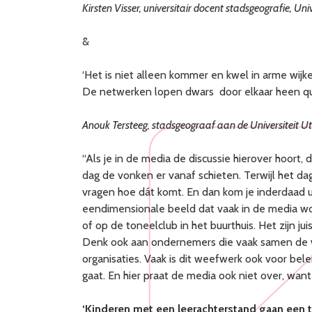
Kirsten Visser, universitair docent stadsgeografie, Uni
&
‘Het is niet alleen kommer en kwel in arme wij
De netwerken lopen dwars door elkaar heen qua e
Anouk Tersteeg, stadsgeograaf aan de Universiteit U
“Als je in de media de discussie hierover hoort, 
dag de vonken er vanaf schieten. Terwijl het dage
vragen hoe dát komt. En dan kom je inderdaad u
eendimensionale beeld dat vaak in de media wor
of op de toneelclub in het buurthuis. Het zijn 
Denk ook aan ondernemers die vaak samen de w
organisaties. Vaak is dit weefwerk ook voor bel
gaat. En hier praat de media ook niet over, want d
‘Kinderen met een leerachterstand gaan een te