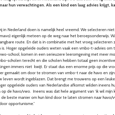
ar hun verwachtingen. Als een kind een laag advies krijgt, kan 
 wij in Nederland doen is namelijk heel vreemd. We selecteren nie
 mavo) eigenlijk meteen op de weg naar het beroepsonderwijs. W
angbare route. En dat is in combinatie met het vroeg selecteren z
n is. Hoger opgeleide ouders weten vaak een vmbo-t-advies om 
/vwo-school, komen in een serieuzere leeromgeving met meer moge
bo-scholen terecht en die scholen hebben totaal geen incentiv
ngen immers niet kwijt. Er staat dus een enorme prijs op die vroeg
jker gemaakt om door te stromen van vmbo-t naar de havo en zij
ieuw leven wordt ingeblazen. Dat brengt me trouwens op een le
 hoger opgeleide ouders van Nederlandse afkomst wilden ineens 
 op de havo/vwo. Ineens was dat hele argument van ‘ik wil mijn k
 de beste manier om hun kind door te laten stromen naar havo/
 door opportunisme.”