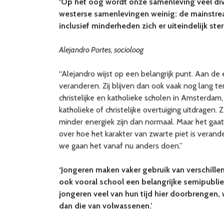
‘Op het oog wordt onze samenleving veel div
westerse samenlevingen weinig: de mainstream i
inclusief minderheden zich er uiteindelijk ste
Alejandro Portes, socioloog
“Alejandro wijst op een belangrijk punt. Aan d
veranderen. Zij blijven dan ook vaak nog lang 
christelijke en katholieke scholen in Amsterdam
katholieke of christelijke overtuiging uitdragen
minder energiek zijn dan normaal. Maar het gaat
over hoe het karakter van zwarte piet is verande
we gaan het vanaf nu anders doen.”
‘Jongeren maken vaker gebruik van verschille
ook vooral school een belangrijke semipubli
jongeren veel van hun tijd hier doorbrengen, 
dan die van volwassenen.’