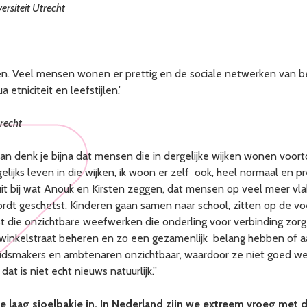
versiteit Utrecht
ken. Veel mensen wonen er prettig en de sociale netwerken van b
tniciteit en leefstijlen.’
trecht
dan denk je bijna dat mensen die in dergelijke wijken wonen voortd
lijks leven in die wijken, ik woon er zelf ook, heel normaal en pre
it bij wat Anouk en Kirsten zeggen, dat mensen op veel meer vl
dt geschetst. Kinderen gaan samen naar school, zitten op de voe
juist die onzichtbare weefwerken die onderling voor verbinding zo
inkelstraat beheren en zo een gezamenlijk belang hebben of aa
eidsmakers en ambtenaren onzichtbaar, waardoor ze niet goed wete
at is niet echt nieuws natuurlijk.”
 laag sjoelbakje in. In Nederland zijn we extreem vroeg met de 