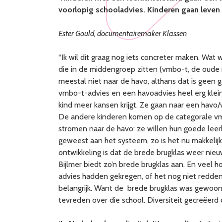
voorlopig schooladvies. Kinderen gaan leven na
Ester Gould, documentairemaker Klassen
“Ik wil dit graag nog iets concreter maken. Wat
die in de middengroep zitten (vmbo-t, de oude
meestal niet naar de havo, althans dat is geen g
vmbo-t-advies en een havoadvies heel erg klei
kind meer kansen krijgt. Ze gaan naar een havo
De andere kinderen komen op de categorale vm
stromen naar de havo: ze willen hun goede leerli
geweest aan het systeem, zo is het nu makkeli
ontwikkeling is dat de brede brugklas weer n
Bijlmer biedt zo’n brede brugklas aan. En veel
advies hadden gekregen, of het nog niet redden
belangrijk. Want de brede brugklas was gewoon
tevreden over die school. Diversiteit gecreëerd