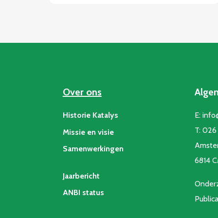
Over ons
Alge
Historie Katalys
E:
info
T:
026 
Missie en visie
Amste
Samenwerkingen
6814 
Jaarbericht
Onderz
ANBI status
Public