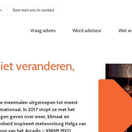
n
Kom met ons in contact
Vraag advies
Word adviseur
Wat w
niet veranderen,
is ze meermalen uitgeroepen tot meest
rnationaal. In 2017 stopt ze met het
ngen geven over weer, klimaat en
nheid inspireert meteoroloog Helga van
 Tour van het Arcadis – KNHM MVO