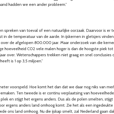
aand hadden we een ander probleem.”
 spreken van toeval of een natuurlijke oorzaak. Daarvoor is er t
 in de temperatuur van de aarde. In ijskernen in gletsjers vinde
 over de afgelopen 800.000 jaar. Maar onderzoek van die kernen
ge hoeveelheid CO2 vele malen hoger is dan de hoogste piek tot n
jaar over. Wetenschappers trekken niet graag en snel conclusies 
ft is 1 op 3,5 miljoen.”
 meter voorspeld. Hoe komt het dan dat we daar nog niks van mer
 meemaken. Ten tweede is er continu verplaatsing van hoeveelheden
 plek en stijgt het ergens anders. Dus als de polen smelten, stijgt
or ergens anders land omhoog komt. Zie het als een ingedeukte 
de ons land omhoog. Nu die ijskap smelt, zal Nederland gaan da