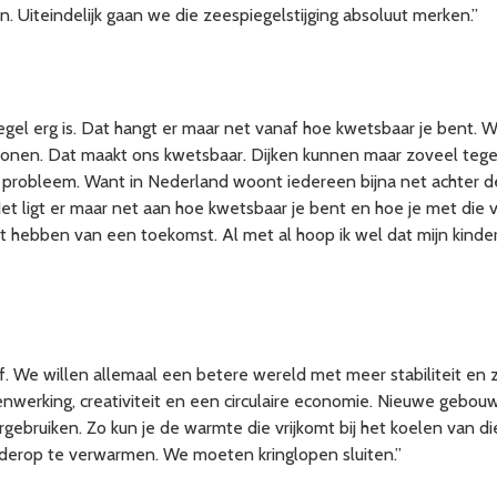
. Uiteindelijk gaan we die zeespiegelstijging absoluut merken.”
iegel erg is. Dat hangt er maar net vanaf hoe kwetsbaar je bent. W
onen. Dat maakt ons kwetsbaar. Dijken kunnen maar zoveel tege
robleem. Want in Nederland woont iedereen bijna net achter de 
t ligt er maar net aan hoe kwetsbaar je bent en hoe je met die ve
 Het hebben van een toekomst. Al met al hoop ik wel dat mijn kind
lf. We willen allemaal een betere wereld met meer stabiliteit en
enwerking, creativiteit en een circulaire economie. Nieuwe gebo
ergebruiken. Zo kun je de warmte die vrijkomt bij het koelen van 
derop te verwarmen. We moeten kringlopen sluiten.”