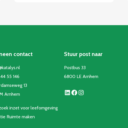
meen contact
Stuur post naar
@katalys.nl
Postbus 33
44 55 146
6800 LE Arnhem
rdamseweg 13
LinkedIn
Facebook
Instagram
CM Arnhem
oek inzet voor leefomgeving
atie Ruimte make
n