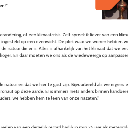
en!”
dering, of een klimaatcrisis. Zelf spreek ik liever van een klima
de ingesteld op een evenwicht. De plek waar we wonen hebben we
 natuur die er is. Alles is afhankelijk van het klimaat dat we 
 droger. En daar moeten we ons als de wiedeweerga op aanpasse
 natuur en dat we hier te gast zijn. Bijvoorbeeld als we ergens
astronaut op deze aarde. Er is immers niets anders binnen handber
uders, we hebben hem te leen van onze nazaten.”
velen van een dergelijk record had ik in mijn 25 jaar als meteo