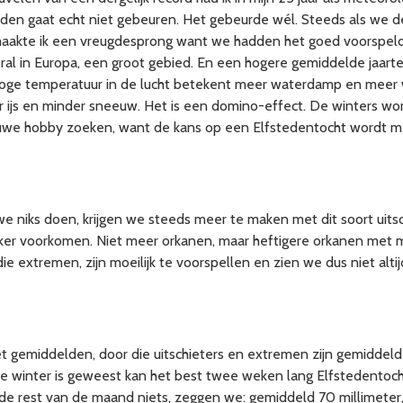
raden gaat echt niet gebeuren. Het gebeurde wél. Steeds als we d
aakte ik een vreugdesprong want we hadden het goed voorspeld e
ral in Europa, een groot gebied. En een hogere gemiddelde jaart
 hoge temperatuur in de lucht betekent meer waterdamp en mee
ijs en minder sneeuw. Het is een domino-effect. De winters wor
uwe hobby zoeken, want de kans op een Elfstedentocht wordt met 
we niks doen, krijgen we steeds meer te maken met dit soort uits
ker voorkomen. Niet meer orkanen, maar heftigere orkanen met mee
, die extremen, zijn moeilijk te voorspellen en zien we dus niet alt
t gemiddelden, door die uitschieters en extremen zijn gemidde
winter is geweest kan het best twee weken lang Elfstedentocht
n de rest van de maand niets, zeggen we: gemiddeld 70 millimete