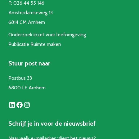
T:
026 44 55 146
Amsterdamseweg 13
6814 CM Arnhem
Onderzoek inzet voor leefomgeving
Publicatie Ruimte make
n
Stuur post naar
Postbus 33
6800 LE Arnhem
LinkedIn
Facebook
Instagram
Schrijf je in voor de nieuwsbrief
Naar welk e-mailadres vliegt het nieuws?