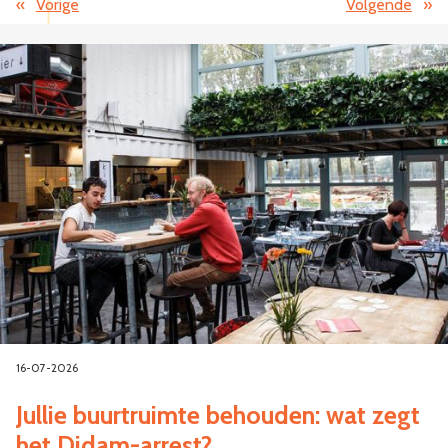
«
Vorige
Volgende
»
16-07-2026
Jullie buurtruimte behouden: wat zegt
het Didam-arrest?