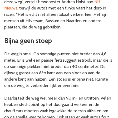
deze weg”, vertelt bewoonster Andrea Holst aan
NH
Nieuws
, terwijl de auto’s met een flinke vaart het dorp in
racen. “Het is echt niet alleen lokaal verkeer hier. Het zijn
mensen uit Hilversum, Bussum en Naarden en andere
plaatsen, die de weg gebruiken.”
Bijna geen stoep
De weg is smal. Op sommige punten niet breder dan 4,6
meter. Er is wel een paarse fietssuggestiestrook, maar die is
op sommige plekken niet breder dan 40 centimeter. De
dijkweg grenst aan één kant aan een sloot en aan de
andere kant aan huizen. Een stoep is er bijna niet. Ruimte
om de weg te verbreden lijkt er evenmin.
Daarbij telt de weg wel meer dan 90 in- en uitritten. Velen
hebben slecht zicht op het doorgaand verkeer en de
chauffeurs moeten vaak ingewikkelde toeren uithalen om
op de smalle weg te komen. Ook staan er vaak auto’s fout