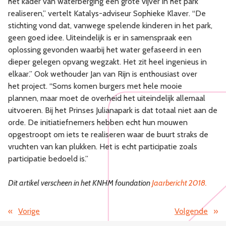
het kader van waterberging een grote vijver in het park
realiseren,” vertelt Katalys-adviseur Sophieke Klaver. “De
stichting vond dat, vanwege spelende kinderen in het park,
geen goed idee. Uiteindelijk is er in samenspraak een
oplossing gevonden waarbij het water gefaseerd in een
dieper gelegen opvang wegzakt. Het zit heel ingenieus in
elkaar.” Ook wethouder Jan van Rijn is enthousiast over
het project. “Soms komen burgers met hele mooie
plannen, maar moet de overheid het uiteindelijk allemaal
uitvoeren. Bij het Prinses Julianapark is dat totaal niet aan de
orde. De initiatiefnemers hebben echt hun mouwen
opgestroopt om iets te realiseren waar de buurt straks de
vruchten van kan plukken. Het is echt participatie zoals
participatie bedoeld is.”
Dit artikel verscheen in het KNHM foundation
Jaarbericht 2018.
«
Vorige
Volgende
»