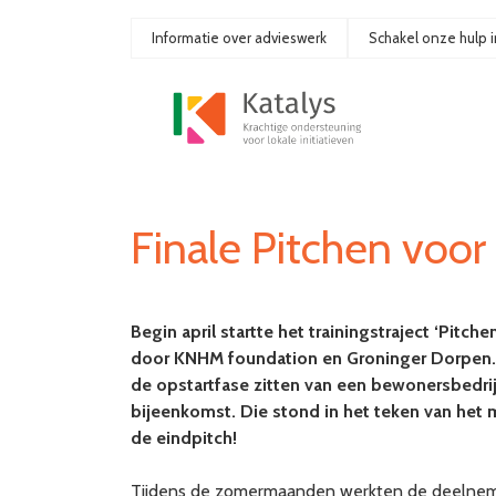
Ga
naar
Informatie over advieswerk
Schakel onze hulp i
de
inhoud
Finale Pitchen voor
Begin april startte het trainingstraject ‘Pitch
door KNHM foundation en Groninger Dorpen. D
de opstartfase zitten van een bewonersbedrijf
bijeenkomst. Die stond in het teken van het 
de eindpitch!
Tijdens de zomermaanden werkten de deelnemer