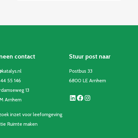
meen contact
Stuur post naar
@katalys.nl
Postbus 33
44 55 146
6800 LE Arnhem
rdamseweg 13
LinkedIn
Facebook
Instagram
CM Arnhem
oek inzet voor leefomgeving
atie Ruimte make
n