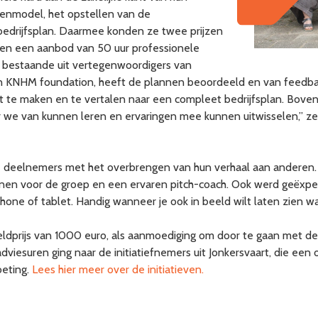
ienmodel, het opstellen van de
 bedrijfsplan. Daarmee konden ze twee prijzen
 en een aanbod van 50 uur professionele
 bestaande uit vertegenwoordigers van
 KNHM foundation, heeft de plannen beoordeeld en van feedback 
te maken en te vertalen naar een compleet bedrijfsplan. Boven
 we van kunnen leren en ervaringen mee kunnen uitwisselen,” zei
 deelnemers met het overbrengen van hun verhaal aan anderen. 
nen voor de groep en een ervaren pitch-coach. Ook werd geëxpe
e of tablet. Handig wanneer je ook in beeld wilt laten zien wat 
eldprijs van 1000 euro, als aanmoediging om door te gaan met 
viesuren ging naar de initiatiefnemers uit Jonkersvaart, die ee
eting.
Lees hier meer over de initiatieven.