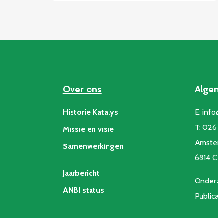
Over ons
Alge
Historie Katalys
E:
info
T:
026 
Missie en visie
Amste
Samenwerkingen
6814 
Jaarbericht
Onderz
ANBI status
Public