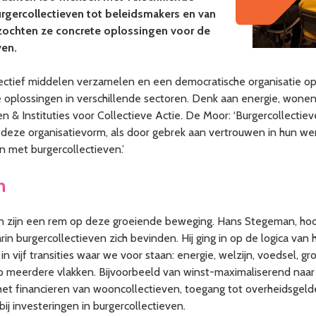
urgercollectieven tot beleidsmakers en van
zochten ze concrete oplossingen voor de
ven.
llectief middelen verzamelen en een democratische organisatie 
e oplossingen in verschillende sectoren. Denk aan energie, won
 & Instituties voor Collectieve Actie. De Moor: ‘Burgercollectie
 deze organisatievorm, als door gebrek aan vertrouwen in hun w
n met burgercollectieven.’
n
en zijn een rem op deze groeiende beweging. Hans Stegeman, hoof
n burgercollectieven zich bevinden. Hij ging in op de logica van 
n vijf transities waar we voor staan: energie, welzijn, voedsel, 
p meerdere vlakken. Bijvoorbeeld van winst-maximaliserend naar
het financieren van wooncollectieven, toegang tot overheidsgeld
bij investeringen in burgercollectieven.