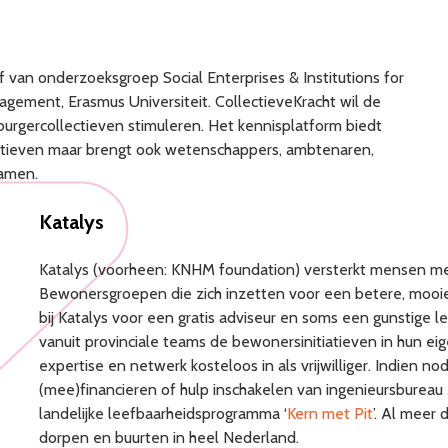
ief van onderzoeksgroep Social Enterprises & Institutions for
gement, Erasmus Universiteit. CollectieveKracht wil de
burgercollectieven stimuleren. Het kennisplatform biedt
ectieven maar brengt ook wetenschappers, ambtenaren,
samen.
Katalys
Katalys (voorheen: KNHM foundation) versterkt mensen me
Bewonersgroepen die zich inzetten voor een betere, mooie
bij Katalys voor een gratis adviseur en soms een gunstige
vanuit provinciale teams de bewonersinitiatieven in hun ei
expertise en netwerk kosteloos in als vrijwilliger. Indien n
(mee)financieren of hulp inschakelen van ingenieursbureau A
landelijke leefbaarheidsprogramma ‘
Kern met Pit
’. Al meer 
dorpen en buurten in heel Nederland.