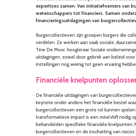
expertises samen. Van initiatiefnemers van b
wetenschappers tot financiers. Samen onder
financieringsuitdagingen van burgercollectie
Burgercollectieven zijn groepen burgers die co
verdelen. Ze werken aan vaak sociale, duurzam
Tine De Moor, hoogleraar Sociale ondernemingen
uitdagingen, zowel door gebrek aan beleid voor
instellingen nog weinig tot geen ervaring hebbe
Financiële knelpunten oplosse
De financiële uitdagingen van burgercollectiev
keynote onder andere het financiële bestel waari
burgercollectieven een grote rol kunnen spelen i
transformatieve impact is een
mind shift
nodig o
behandelden specifieke financiële knelpunten: 
burgercollectieven en de inschatting van risico’s 