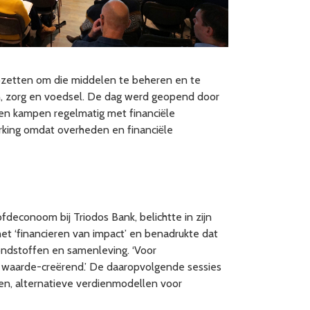
opzetten om die middelen te beheren en te
en, zorg en voedsel. De dag werd geopend door
ven kampen regelmatig met financiële
erking omdat overheden en financiële
deconoom bij Triodos Bank, belichtte in zijn
het ‘financieren van impact’ en benadrukte dat
grondstoffen en samenleving. ‘Voor
 waarde-creërend.’ De daaropvolgende sessies
en, alternatieve verdienmodellen voor