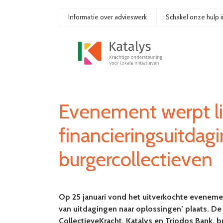
Ga
naar
Informatie over advieswerk
Schakel onze hulp i
de
inhoud
Evenement werpt li
financieringsuitdag
burgercollectieven
Op 25 januari vond het uitverkochte evenemen
van uitdagingen naar oplossingen’ plaats. De
CollectieveKracht, Katalys en Triodos Bank, 