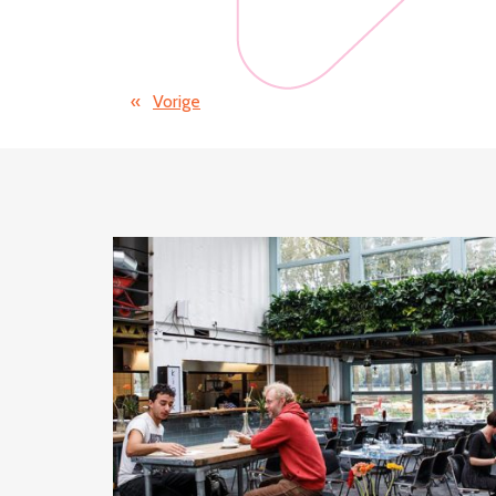
«
Vorige