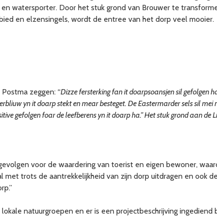
r en watersporter. Door het stuk grond van Brouwer te transforme
ied en elzensingels, wordt de entree van het dorp veel mooier.
e Postma zeggen: “
Dizze fersterking fan it doarpsoansjen sil gefolgen 
ferbliuw yn it doarp stekt en mear besteget. De Eastermarder sels sil me
ive gefolgen foar de leefberens yn it doarp ha.” Het stuk grond aan de L
 gevolgen voor de waardering van toerist en eigen bewoner, waar
al met trots de aantrekkelijkheid van zijn dorp uitdragen en oo
rp.”
ale natuurgroepen en er is een projectbeschrijving ingediend bi