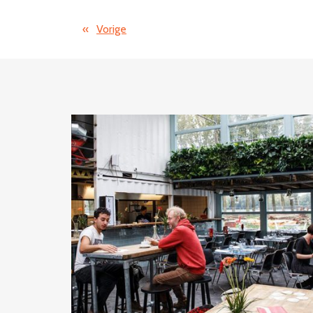
«
Vorige