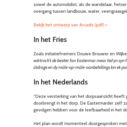
zowel de automobilist, als de wandelaar, fietse
overgang tussen landbouw, water, veengraasgeb
Bekijk het ontwerp van Arcadis (pdf) >
In het Fries
Zoals initiatiefnemers Douwe Brouwer en Wijb
wêrtroch’t de besiter fan Eastermar mear tiid yn syn 
útdrage en dy mûle-op-mûle-oanbefellings kin ek posit
In het Nederlands
“Deze versterking van het dorpsaanzicht heeft
doorbrengt in het dorp. De Eastermarder zelf z
gevolgen hebben voor de leefbaarheid in het do
Het plan wordt momenteel doorgesproken met lok