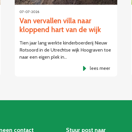
07-07-2026
Van vervallen villa naar
kloppend hart van de wijk
Tien jaar lang werkte kinderboerderij Nieuw
Rotsoord in de Utrechtse wijk Hoograven toe
naar een eigen plek in…
lees meer
meen contact
Stuur post naar