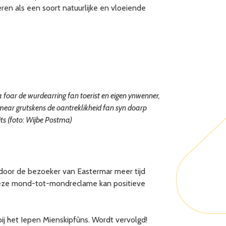
ren als een soort natuurlijke en vloeiende
ha foar de wurdearring fan toerist en eigen ynwenner,
i mear grutskens de oantreklikheid fan syn doarp
its (foto: Wijbe Postma)
door de bezoeker van Eastermar meer tijd
k deze mond-tot-mondreclame kan positieve
j het Iepen Mienskipfûns. Wordt vervolgd!