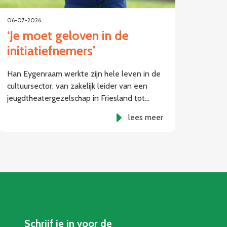
06-07-2026
‘Je moet geloven in de
initiatiefnemers’
Han Eygenraam werkte zijn hele leven in de
cultuursector, van zakelijk leider van een
jeugdtheatergezelschap in Friesland tot…
lees meer
Schrijf je in voor de