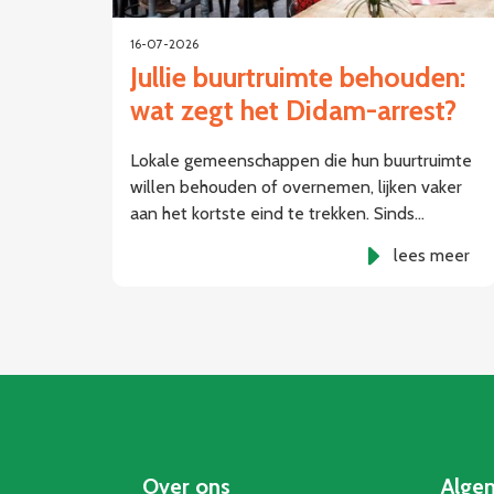
16-07-2026
Jullie buurtruimte behouden:
wat zegt het Didam-arrest?
Lokale gemeenschappen die hun buurtruimte
willen behouden of overnemen, lijken vaker
aan het kortste eind te trekken. Sinds…
lees meer
Over ons
Alge