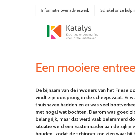
Ga
naar
Informatie over advieswerk
Schakel onze hulp i
de
inhoud
Een mooiere entree
De bijnaam van de inwoners van het Friese do
vindt zijn oorsprong in de scheepsvaart. Er w
thuishaven hadden en er was veel bootverkeer 
met nogal wat bochten. Daarom was goed zic
belangrijk, maar dat werd vaak belemmerd door
situatie werd een Eastermarder aan de zijlijn
houden’, zodat de schipper kon zien waar hij