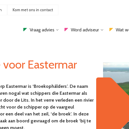
n
Kom met ons in contact
Vraag advies
Word adviseur
Wat w
 voor Eastermar
rp Eastermar is ‘Broekophâlders’. De naam
aren nogal wat schippers die Eastermar als
door de Lits. In het verre verleden een rivier
ht voor de schipper op de vaargeul
 een deel van het zeil, ‘de broek’. In deze
 vaak aan boord gevraagd om de broek ‘bij te
 heen moest.