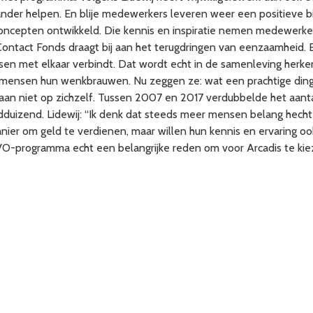
nder helpen. En blije medewerkers leveren weer een positieve bi
e concepten ontwikkeld. Die kennis en inspiratie nemen medewerke
ontact Fonds draagt bij aan het terugdringen van eenzaamheid. 
nsen met elkaar verbindt. Dat wordt echt in de samenleving herken
 mensen hun wenkbrauwen. Nu zeggen ze: wat een prachtige dinge
taan niet op zichzelf. Tussen 2007 en 2017 verdubbelde het aanta
nderdduizend. Lidewij: “Ik denk dat steeds meer mensen belang he
anier om geld te verdienen, maar willen hun kennis en ervaring 
O-programma echt een belangrijke reden om voor Arcadis te kie