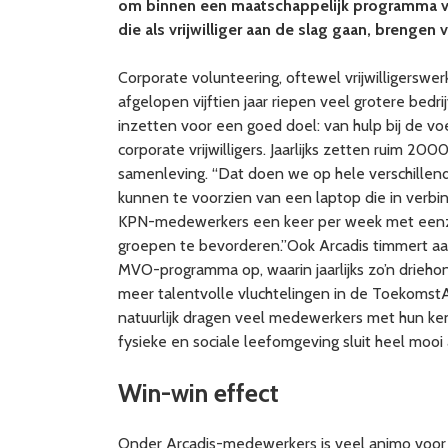
om binnen een maatschappelijk programma vri
die als vrijwilliger aan de slag gaan, brengen
Corporate volunteering, oftewel vrijwilligerswerk 
afgelopen vijftien jaar riepen veel grotere bed
inzetten voor een goed doel: van hulp bij de vo
corporate vrijwilligers. Jaarlijks zetten ruim
samenleving. “Dat doen we op hele verschillende
kunnen te voorzien van een laptop die in verbin
KPN-medewerkers een keer per week met eenza
groepen te bevorderen.”Ook Arcadis timmert aa
MVO-programma op, waarin jaarlijks zo’n driehond
meer talentvolle vluchtelingen in de ToekomstA
natuurlijk dragen veel medewerkers met hun ke
fysieke en sociale leefomgeving sluit heel mooi 
Win-win effect
Onder Arcadis-medewerkers is veel animo voor h