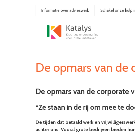
Ga
naar
Informatie over advieswerk
Schakel onze hulp i
de
inhoud
De opmars van de co
De opmars van de corporate vri
“Ze staan in de rij om mee te d
De tijden dat betaald werk en vrijwilligerswer
achter ons. Vooral grote bedrijven bieden h