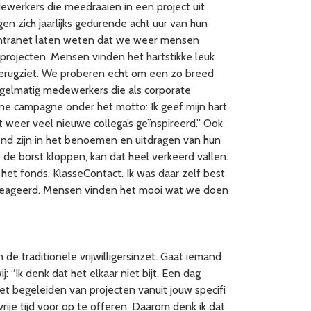
dewerkers die meedraaien in een project uit
en zich jaarlijks gedurende acht uur van hun
s intranet laten weten dat we weer mensen
 projecten. Mensen vinden het hartstikke leuk
 terugziet. We proberen echt om een zo breed
egelmatig medewerkers die als corporate
erne campagne onder het motto: Ik geef mijn hart
 weer veel nieuwe collega’s geïnspireerd.” Ook
dend zijn in het benoemen en uitdragen van hun
p de borst kloppen, kan dat heel verkeerd vallen.
t fonds, KlasseContact. Ik was daar zelf best
 gereageerd. Mensen vinden het mooi wat we doen
de traditionele vrijwilligersinzet. Gaat iemand
ij: “Ik denk dat het elkaar niet bijt. Een dag
et begeleiden van projecten vanuit jouw specifi
 vrije tijd voor op te offeren. Daarom denk ik dat