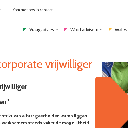
n
Kom met ons in contact
Vraag advies
Word adviseur
Wat w
rporate vrijwilliger
jwilliger
oen”
k strikt van elkaar gescheiden waren liggen
un werknemers steeds vaker de mogelijkheid