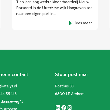
Tien jaar lang werkte kinderboerderij Nieuw
Rotsoord in de Utrechtse wijk Hoograven toe
naar een eigen plek in…
lees meer
meen contact
Stuur post naar
@katalys.nl
Postbus 33
44 55 146
6800 LE Arnhem
rdamseweg 13
LinkedIn
Facebook
Instagram
CM Arnhem