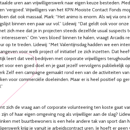
betaalde uren aan vrijwilligerswerk naar eigen keuze besteden. Me
n ‘vergoed’. Vrijwilligers van het KPN Mooiste Contact Fonds mog
 doen dat ook massaal. Mark: “Het animo is enorm. Als wij via on
slijst binnen een paar uur vol.” Lidewij: “Dat geldt ook voor onze
et zich mee dat je in projecten steeds dezelfde usual suspects
nteresseren.” Om ‘vers bloed’ binnen te halen, vraagt Arcadis r
deur op te treden. Lidewij: “Met Valentijnsdag hadden we een int
ven voor welk project of initiatief ze zich inzetten. Dat heeft
ijk leert dat veel bedrijven met corporate vrijwilligers terughou
nzet voor een goed doel en je gaat jezelf vervolgens publiekelijk o
 Zelf een campagne gemaakt rond een van de activiteiten van he
ruiken voor commerciële doeleinden. Maar er is heel positief op
.”
nt zich de vraag aan of corporate volunteering ten koste gaat van 
in zijn of haar eigen omgeving nog als vrijwilliger aan de slag? Lidew
drinken met buurtbewoners is een hele andere tak van sport dan h
igerswerk krijg je vanuit je arbeidscontract uren. Je hoeft er geen