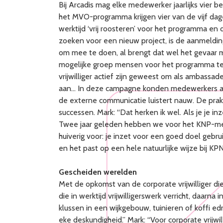
Bij Arcadis mag elke medewerker jaarlijks vier 
het MVO-programma krijgen vier van de vijf dage
werktijd ‘vrij roosteren’ voor het programma en
zoeken voor een nieuw project, is de aanmelding
om mee te doen, al brengt dat wel het gevaar m
mogelijke groep mensen voor het programma te i
vrijwilliger actief zijn geweest om als ambassa
aan… In deze campagne konden medewerkers aange
de externe communicatie luistert nauw. De prakt
successen. Mark: “Dat herken ik wel. Als je je i
Twee jaar geleden hebben we voor het KNP-merk
huiverig voor: je inzet voor een goed doel geb
en het past op een hele natuurlijke wijze bij KPN
Gescheiden werelden
Met de opkomst van de corporate vrijwilliger die
die in werktijd vrijwilligerswerk verricht, daarna 
klussen in een wijkgebouw, tuinieren of koffi e
eke deskundigheid.” Mark: “Voor corporate vrijwill