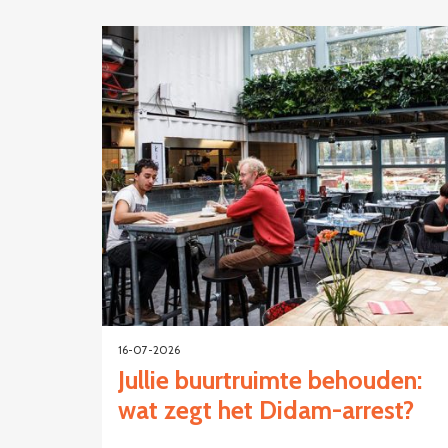
16-07-2026
Jullie buurtruimte behouden:
wat zegt het Didam-arrest?