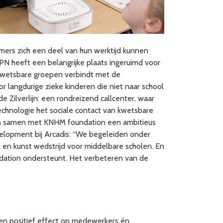
emers zich een deel van hun werktijd kunnen
KPN heeft een belangrijke plaats ingeruimd voor
t kwetsbare groepen verbindt met de
r langdurige zieke kinderen die niet naar school
 Zilverlijn: een rondreizend callcenter, waar
nologie het sociale contact van kwetsbare
eden samen met KNHM foundation een ambitieus
Development bij Arcadis: “We begeleiden onder
 en kunst wedstrijd voor middelbare scholen. En
ndation ondersteunt. Het verbeteren van de
een positief effect op medewerkers én