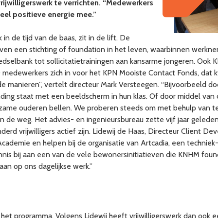
jwilligerswerk te verrichten. “Medewerkers
 veel positieve energie mee.”
in de tijd van de baas, zit in de lift. De
rijven een stichting of foundation in het leven, waarbinnen werkn
edselbank tot sollicitatietrainingen aan kansarme jongeren. Ook 
 2000 medewerkers zich in voor het KPN Mooiste Contact Fonds, da
 manieren”, vertelt directeur Mark Versteegen. “Bijvoorbeeld doo
ding staat met een beeldscherm in hun klas. Of door middel van de
me ouderen bellen. We proberen steeds om met behulp van tech
n de weg. Het advies- en ingenieursbureau zette vijf jaar gel
erd vrijwilligers actief zijn. Lidewij de Haas, Directeur Client 
cademie en helpen bij de organisatie van Artcadia, een techniek-
nnis bij aan een van de vele bewonersinitiatieven die KNHM fou
aan op ons dagelijkse werk.”
et programma. Volgens Lidewij heeft vrijwilligerswerk dan ook 