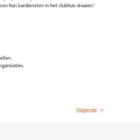
on hun bardiensten in het clubhuis draaien.”
ellen.
ganisaties.
Volgende
»