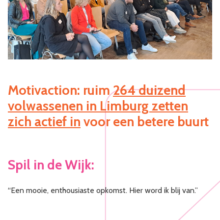
Motivaction: ruim
264 duizend
volwassenen in Limburg zetten
zich actief in
voor een betere buurt
Spil in de Wijk:
“Een mooie, enthousiaste opkomst. Hier word ik blij van.”