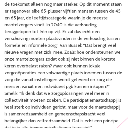
de toekomst alleen nog maar sterker. Op dit moment staan
er tegenover elke 85-plusser vijftien mensen tussen de 45
en 65 jaar, de leeftijdscategorie waarin je de meeste
mantelzorgers vindt. In 2040 is die verhouding
teruggelopen tot één op vijf. Er zal dus echt een
verschuiving moeten plaatsvinden in de verhouding tussen
formele en informele zorg.” Van Bussel: “Dat brengt veel
nieuwe vragen met zich mee. Zoals: hoe ondersteunen we
onze mantelzorgers zodat ook zij niet binnen de kortste
keren overbelast raken? Maar ook: kunnen lokale
zorgcoöperaties een volwaardige plaats innemen tussen de
zorg die vanuit instellingen wordt geleverd en zorg die
mensen vanuit een individueel pgb kunnen inkopen?”
Smelik: “Ik denk dat we zorgoplossingen veel meer in
collectiviteit moeten zoeken. De participatiemaatschappij is
heel sterk op individuen gericht, maar voor de maatschappij
is samenredzaamheid en gemeenschapskracht veel
belangrijker dan zelfredzaamheid. Dat is echt een principe
dat je in alle bewonersinitiatieven terugziet.”