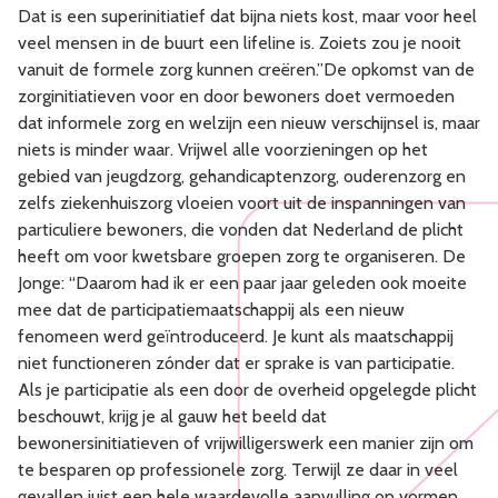
Dat is een superinitiatief dat bijna niets kost, maar voor heel
veel mensen in de buurt een lifeline is. Zoiets zou je nooit
vanuit de formele zorg kunnen creëren.”De opkomst van de
zorginitiatieven voor en door bewoners doet vermoeden
dat informele zorg en welzijn een nieuw verschijnsel is, maar
niets is minder waar. Vrijwel alle voorzieningen op het
gebied van jeugdzorg, gehandicaptenzorg, ouderenzorg en
zelfs ziekenhuiszorg vloeien voort uit de inspanningen van
particuliere bewoners, die vonden dat Nederland de plicht
heeft om voor kwetsbare groepen zorg te organiseren. De
Jonge: “Daarom had ik er een paar jaar geleden ook moeite
mee dat de participatiemaatschappij als een nieuw
fenomeen werd geïntroduceerd. Je kunt als maatschappij
niet functioneren zónder dat er sprake is van participatie.
Als je participatie als een door de overheid opgelegde plicht
beschouwt, krijg je al gauw het beeld dat
bewonersinitiatieven of vrijwilligerswerk een manier zijn om
te besparen op professionele zorg. Terwijl ze daar in veel
gevallen juist een hele waardevolle aanvulling op vormen.