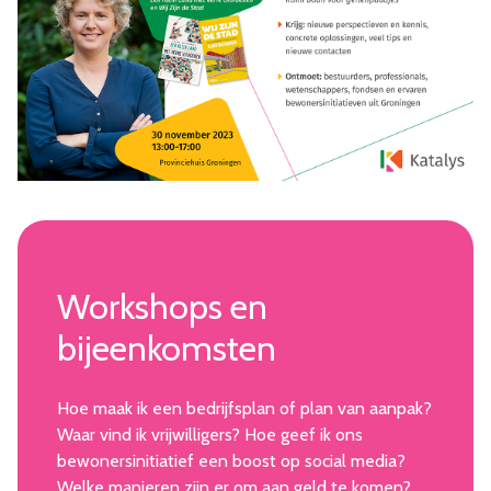
Workshops en
bijeenkomsten
Hoe maak ik een bedrijfsplan of plan van aanpak?
Waar vind ik vrijwilligers? Hoe geef ik ons
bewonersinitiatief een boost op social media?
Welke manieren zijn er om aan geld te komen?